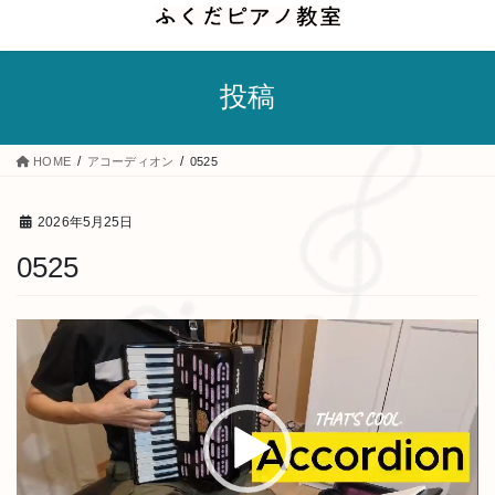
コ
ナ
ン
ビ
テ
ゲ
投稿
ン
ー
ツ
シ
へ
ョ
HOME
アコーディオン
0525
ス
ン
キ
に
2026年5月25日
ッ
移
0525
プ
動
動
画
プ
レ
ー
ヤ