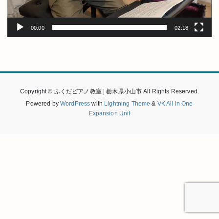
ー
00:00
02:18
Copyright © ふくだピアノ教室 | 栃木県小山市 All Rights Reserved.
Powered by
WordPress
with
Lightning Theme
&
VK All in One
Expansion Unit