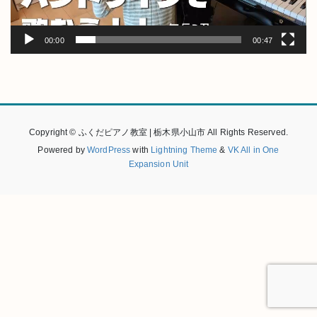
ー
00:00
00:47
Copyright © ふくだピアノ教室 | 栃木県小山市 All Rights Reserved.
Powered by
WordPress
with
Lightning Theme
&
VK All in One
Expansion Unit