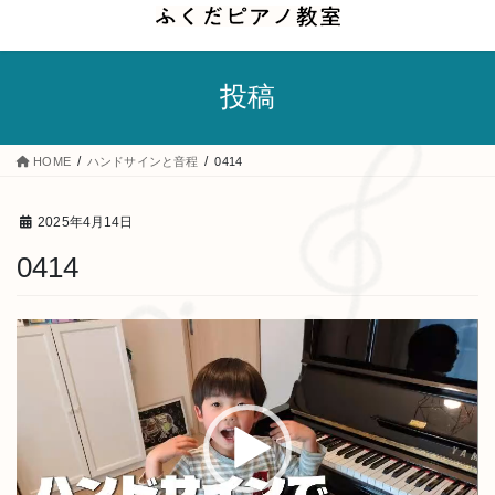
コ
ナ
ン
ビ
テ
ゲ
投稿
ン
ー
ツ
シ
へ
ョ
HOME
ハンドサインと音程
0414
ス
ン
キ
に
2025年4月14日
ッ
移
0414
プ
動
動
画
プ
レ
ー
ヤ