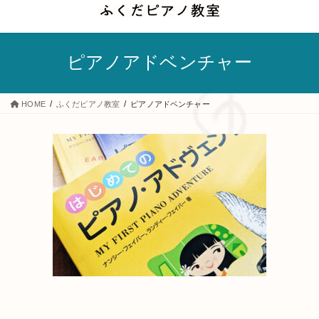
コ
ナ
ン
ビ
テ
ゲ
ピアノアドベンチャー
ン
ー
ツ
シ
へ
ョ
HOME
ふくだピアノ教室
ピアノアドベンチャー
ス
ン
キ
に
ッ
移
プ
動