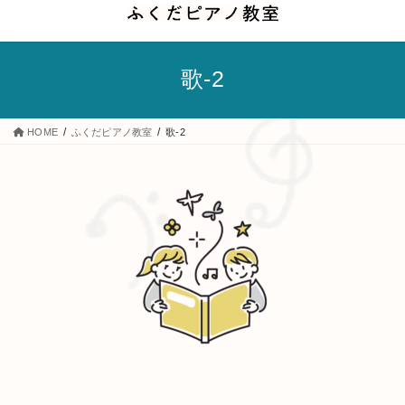
コ
ナ
ン
ビ
テ
ゲ
歌-2
ン
ー
ツ
シ
へ
ョ
HOME
ふくだピアノ教室
歌-2
ス
ン
キ
に
ッ
移
プ
動