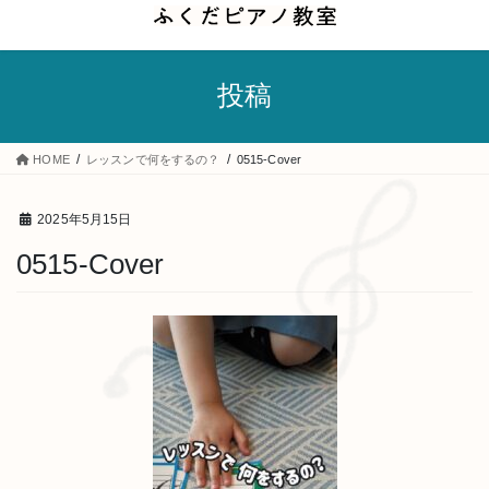
コ
ナ
ン
ビ
テ
ゲ
投稿
ン
ー
ツ
シ
へ
ョ
HOME
レッスンで何をするの？
0515-Cover
ス
ン
キ
に
2025年5月15日
ッ
移
0515-Cover
プ
動