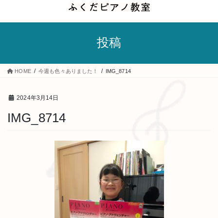
コ
ナ
ン
ビ
テ
ゲ
投稿
ン
ー
ツ
シ
へ
ョ
HOME
今週も色々ありました！
IMG_8714
ス
ン
キ
に
2024年3月14日
ッ
移
IMG_8714
プ
動