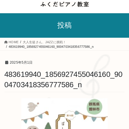
コ
ナ
ン
ビ
テ
ゲ
投稿
ン
ー
ツ
シ
へ
ョ
HOME
大人生徒さん、JAZZに挑戦！
ス
ン
483619940_1856927455046160_9004703418356777586_n
キ
に
ッ
移
2025年5月1日
プ
動
483619940_1856927455046160_90
04703418356777586_n