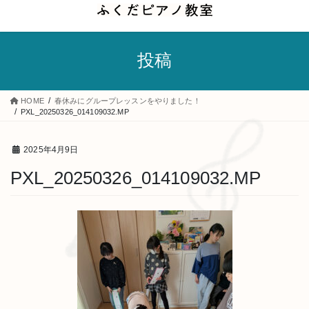
コ
ナ
ン
ビ
テ
ゲ
投稿
ン
ー
ツ
シ
へ
ョ
HOME
春休みにグループレッスンをやりました！
ス
ン
PXL_20250326_014109032.MP
キ
に
ッ
移
2025年4月9日
プ
動
PXL_20250326_014109032.MP