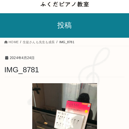
コ
ナ
ン
ビ
テ
ゲ
投稿
ン
ー
ツ
シ
へ
ョ
HOME
生徒さんも先生も成長
IMG_8781
ス
ン
キ
に
2024年4月24日
ッ
移
IMG_8781
プ
動