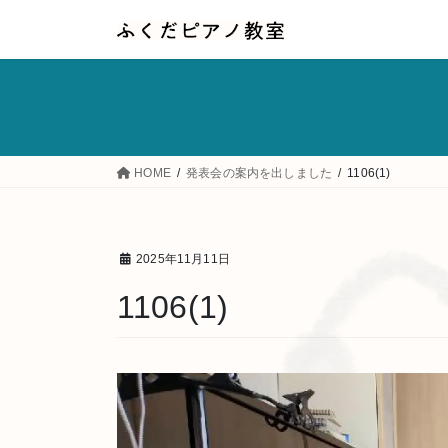
コ
ナ
ン
ビ
テ
ゲ
ン
ー
ツ
シ
へ
ョ
HOME
発表会の案内を出しました
1106(1)
ス
ン
キ
に
ッ
移
2025年11月11日
プ
動
1106(1)
動
画
プ