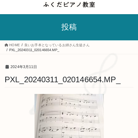
コ
ナ
ン
ビ
テ
ゲ
投稿
ン
ー
ツ
シ
へ
ョ
HOME
良いお手本となっているお姉さん生徒さん
ス
ン
PXL_20240311_020146654.MP_
キ
に
ッ
移
2024年3月11日
プ
動
PXL_20240311_020146654.MP_