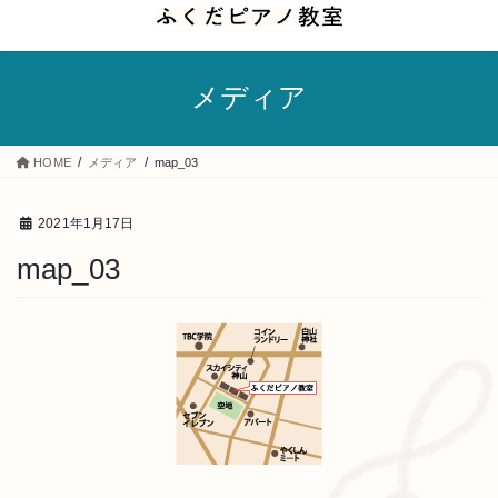
コ
ナ
ン
ビ
テ
ゲ
メディア
ン
ー
ツ
シ
へ
ョ
HOME
メディア
map_03
ス
ン
キ
に
2021年1月17日
ッ
移
map_03
プ
動