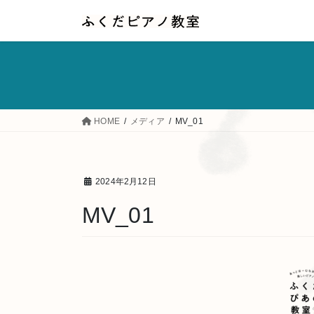
コ
ナ
ン
ビ
テ
ゲ
ン
ー
ツ
シ
へ
ョ
HOME
メディア
MV_01
ス
ン
キ
に
ッ
移
2024年2月12日
プ
動
MV_01