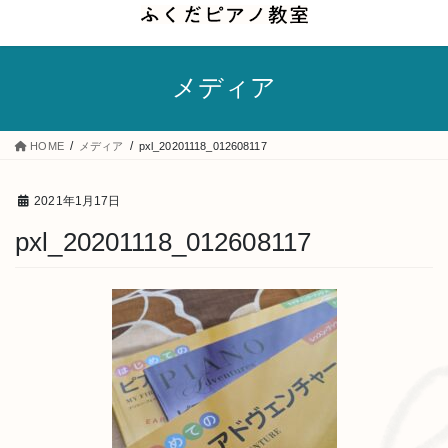
コ
ナ
ン
ビ
テ
ゲ
メディア
ン
ー
ツ
シ
へ
ョ
HOME
メディア
pxl_20201118_012608117
ス
ン
キ
に
2021年1月17日
ッ
移
pxl_20201118_012608117
プ
動