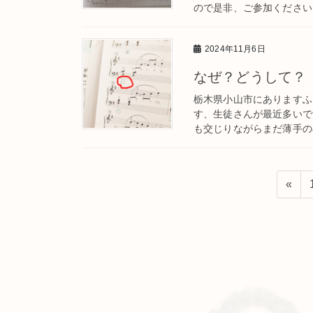
ので是非、ご参加ください！
2024年11月6日
なぜ？どうして？
栃木県小山市にありますふ
す、生徒さんが最近多いで
も交じりながらまだ薄手の布
投
«
稿
の
ペ
ー
ジ