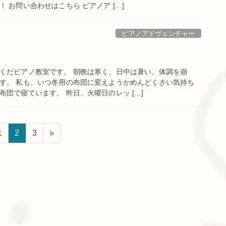
 お問い合わせはこちら ピアノア […]
ピアノアドヴェンチャー
くだピアノ教室です。 朝晩は寒く、日中は暑い。体調を崩
す。 私も、いつ冬用の布団に変えようかめんどくさい気持ち
団で寝ています。 昨日、火曜日のレッ […]
固
固
固
1
2
3
»
定
定
定
ペ
ペ
ペ
ー
ー
ー
ジ
ジ
ジ