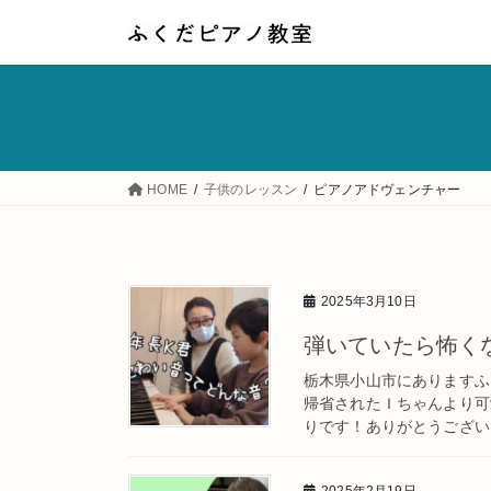
コ
ナ
ン
ビ
テ
ゲ
ン
ー
ツ
シ
へ
ョ
HOME
子供のレッスン
ピアノアドヴェンチャー
ス
ン
キ
に
ッ
移
プ
動
2025年3月10日
弾いていたら怖く
栃木県小山市にありますふ
帰省されたＩちゃんより可
りです！ありがとうございま
2025年2月19日