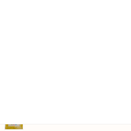
2026年5月25日
GW明けのレッスン
2026年5月16日
メロディを考えたよ
2026年4月23日
レッスンのひとこま
2026年4月13日
発表会が終わりました
2026年3月31日